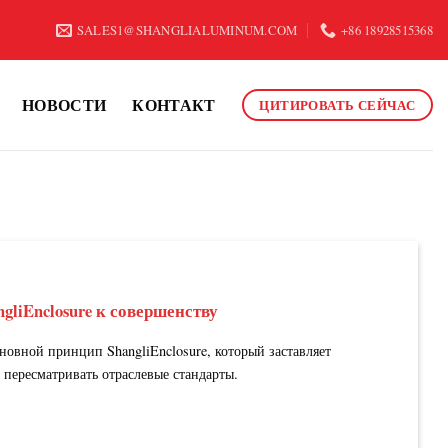
SALES1@SHANGLIALUMINUM.COM
+86 18928515368
НОВОСТИ
КОНТАКТ
ЦИТИРОВАТЬ СЕЙЧАС
gliEnclosure к совершенству
овной принцип ShangliEnclosure, который заставляет
пересматривать отраслевые стандарты.