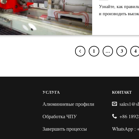
Узнайте, как прави
и производить высо
1
…
3
4
УСЛУГА
КОНТАКТ
Алюминиевые профили
sales1@s
Обработка ЧПУ
+86 1892
Завершить процессы
WhatsApp : 