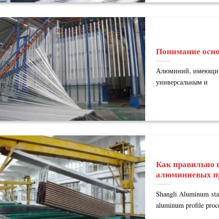
Понимание осн
Алюминий, имеющий 
универсальным и
Как правильно 
алюминиевых п
Shangli Aluminum stan
aluminum profile proce