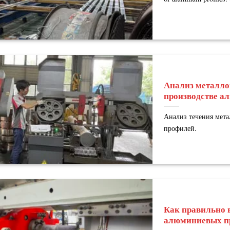
Анализ металло
производстве а
Анализ течения мет
профилей.
Как правильно 
алюминиевых п