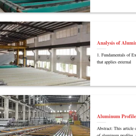
Analysis of Alumi
1. Fundamentals of Ex
that applies external
Aluminum Profile 
Abstract: This article 
of aluminum profiles.