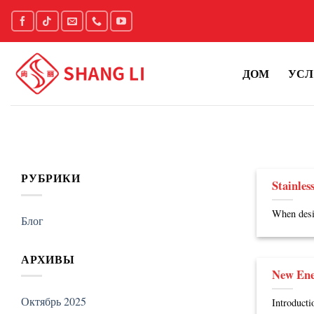
Skip
to
content
ДОМ
УСЛ
РУБРИКИ
Stainles
When desig
Блог
АРХИВЫ
New Ene
Октябрь 2025
Introduct